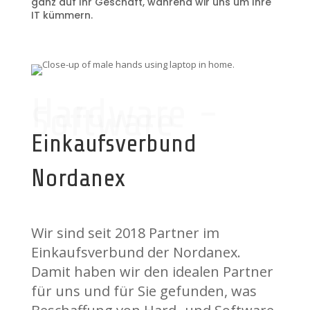
ganz auf Ihr Geschäft, während wir uns um Ihre
IT kümmern.
Hardware -
Software
Einkaufsverbund
Nordanex
Wir sind seit 2018 Partner im
Einkaufsverbund der Nordanex.
Damit haben wir den idealen Partner
für uns und für Sie gefunden, was