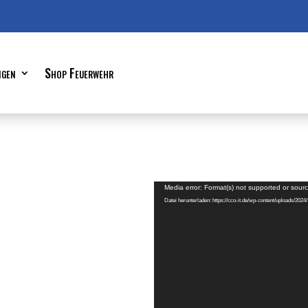
ngen
Shop Feuerwehr
Media error: Format(s) not supported or sourc
Datei herunterladen: https://cco-it.de/wp-content/uploads/202