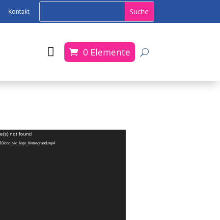
Kontakt

0 Elemente
e(s) not found
4/10/cco_vid_logo_hintergrund.mp4