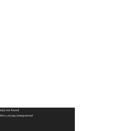
e(s) not found
4/10/cco_vid_logo_hintergrund.mp4