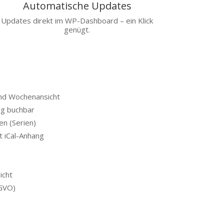
Automatische Updates
Updates direkt im WP-Dashboard – ein Klick
genügt.
nd Wochenansicht
ig buchbar
n (Serien)
t iCal-Anhang
icht
SGVO)