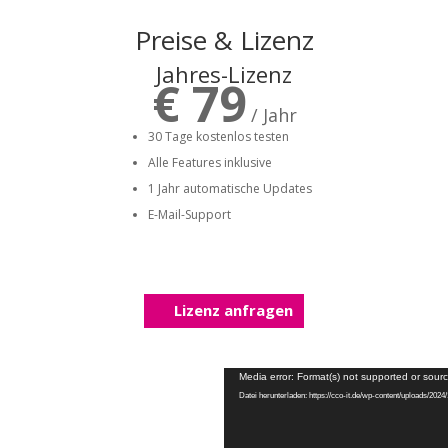
Preise & Lizenz
Jahres-Lizenz
€ 79
/ Jahr
30 Tage kostenlos testen
Alle Features inklusive
1 Jahr automatische Updates
E-Mail-Support
Lizenz anfragen
Media error: Format(s) not supported or sourc
Datei herunterladen: https://cco-it.de/wp-content/uploads/202